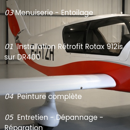
𝟢𝟥 ​
Menuiserie - Entoilage
𝟢𝟣
Installation Rétrofit Rotax 912is
sur DR4​00
𝟢𝟦
Peinture complète
𝟢𝟧
Entretien - Dépannage -
Réparation