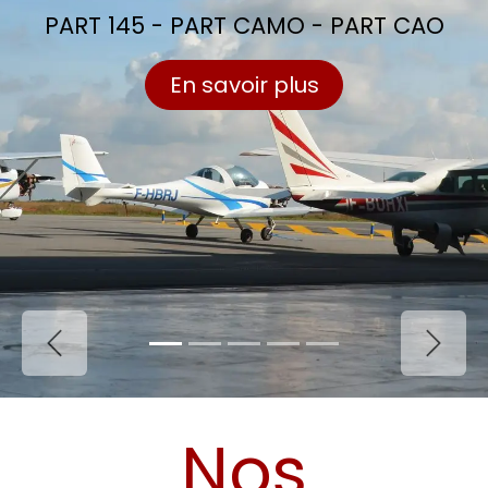
PART 145 - PART CAMO - PART CAO
En savoir plus
Précédent
Suiv
Nos