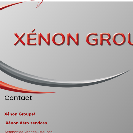
Contact
Xénon Groupe/
Xénon Aéro services
Aéroport de Vannes - Meucon