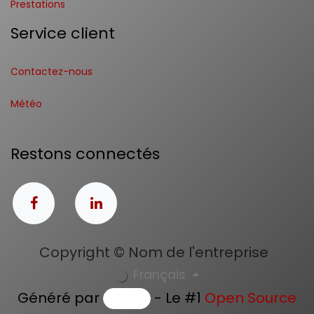
Prestations
Service client
Contactez-nous
Météo
Restons connectés
Copyright © Nom de l'entreprise
Français
Généré par
- Le #1
Open Source