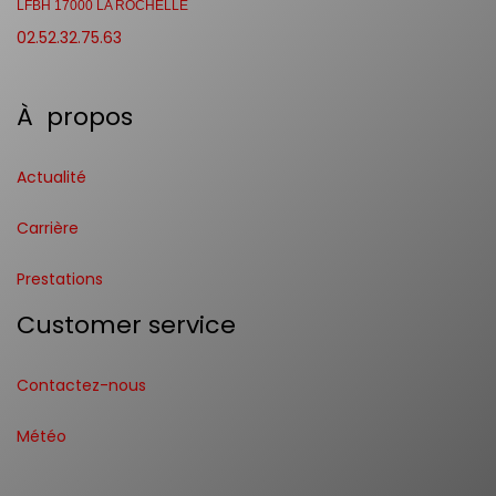
LFRV 56250 MONTERBLANC
02.52.32.75.61
Xénon ASA
Aéroport de La Rochelle-Ile de Ré,
Rue du Jura
LFBH 17000 LA ROCHELLE
02.52.32.75.63
À propos
Actualité
Carrière
Prestations