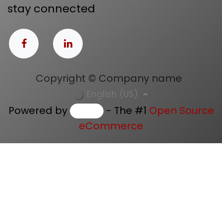
Customer service
Contactez-nous
Météo
stay connected
Copyright © Company name
English (US)
Powered by
- The #1
Open Source
eCommerce