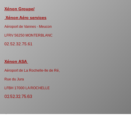
Xénon Groupe/
Xénon Aéro services
Aéroport de Vannes - Meucon
LFRV 56250 MONTERBLANC
02.52.32.75.61
Xénon ASA
Aéroport de La Rochelle-Ile de Ré,
Rue du Jura
LFBH 17000 LA ROCHELLE
02.52.32.75.63
À propos