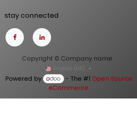
stay connected
Copyright © Company name
English (US)
Powered by
- The #1
Open Source
eCommerce