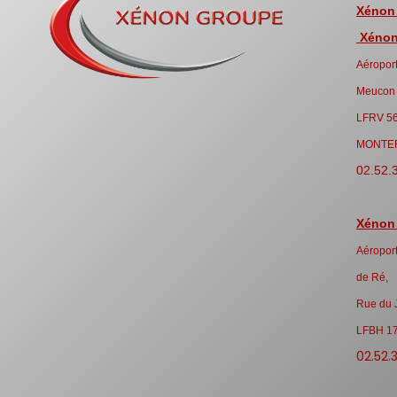
Xénon
Xénon 
Aéroport
Meucon
LFRV 5
MONTE
02.52.
Xénon
Aéroport
de Ré,
Rue du 
LFBH 1
02.52.