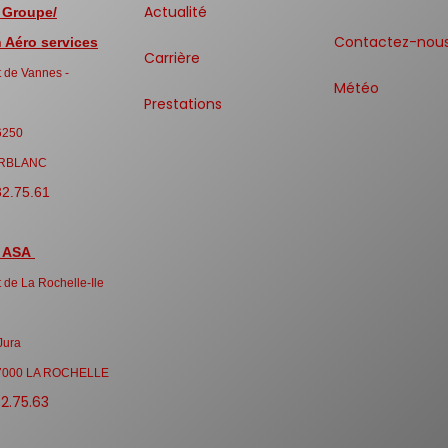
Actualité
 Groupe/
Contactez-nou
Aéro services
Carrière
 de Vannes -
Météo
Prestations
6250
RBLANC
32.75.61
 ASA
 de La Rochelle-Ile
Jura
7000 LA ROCHELLE
32.75.63