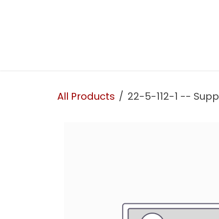
Skip to Content
Presentation
Our services
Our workshop
All Products
22-5-112-1 -- Supp