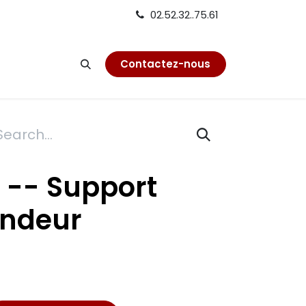
02.52.32..75.61
on
Contactez-nous
1 -- Support
ondeur