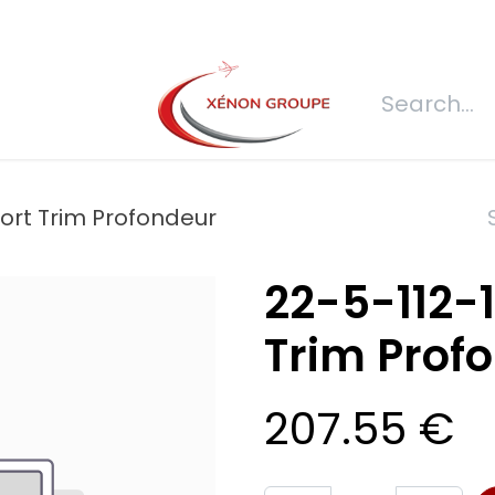
s
Join us
REQUEST FOR QUOTATION
Connexion
Refecti
ort Trim Profondeur
22-5-112-
Trim Prof
207.55
€