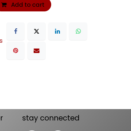
Add to cart
s
r
stay connected