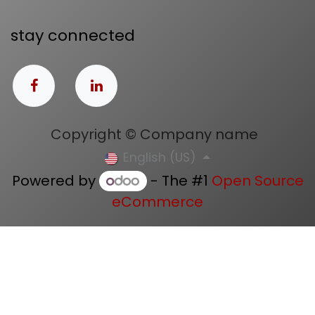
stay connected
Copyright © Company name
English (US)
Powered by
- The #1
Open Source
eCommerce