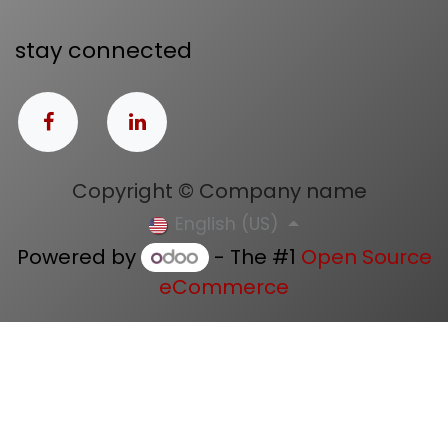
stay connected
Copyright © Company name
English (US)
Powered by
- The #1
Open Source
eCommerce