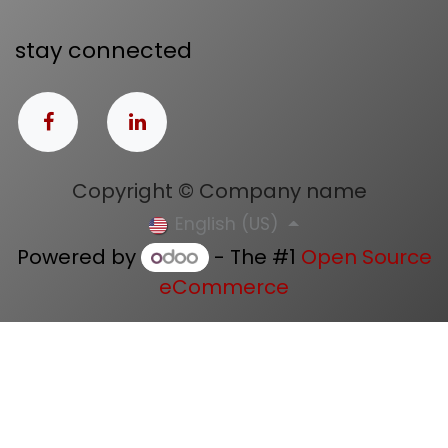
stay connected
Copyright © Company name
English (US)
Powered by
- The #1
Open Source
eCommerce