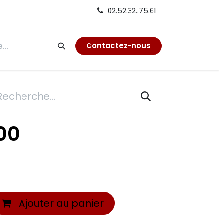
02.52.32..75.61
tion
Contactez-nous
00
Ajouter au panier