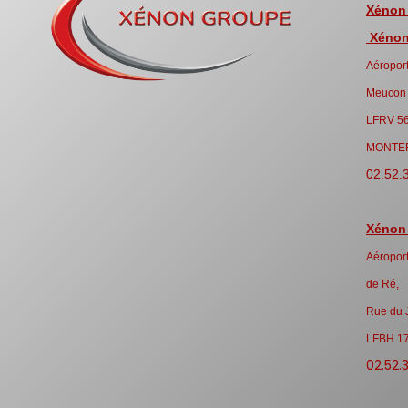
Xénon
Xénon 
Aéroport
Meucon
LFRV 5
MONTE
02.52.
Xénon
Aéroport
de Ré,
Rue du 
LFBH 1
02.52.