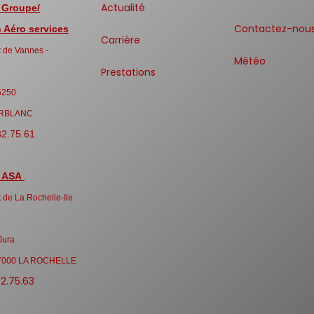
Actualité
 Groupe/
Contactez-nou
Aéro services
Carrière
 de Vannes -
Météo
Prestations
6250
RBLANC
32.75.61
 ASA
 de La Rochelle-Ile
Jura
7000 LA ROCHELLE
32.75.63