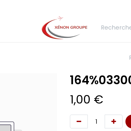
rs
Nous rejoindre
Demande de devis
Connexion
Réfec
164%0330
1,00
€