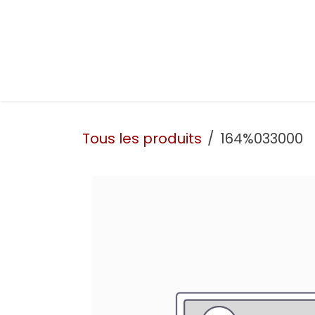
Se rendre au contenu
Présentation
Nos prestations
Nos atelie
Tous les produits
164%033000