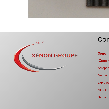
Con
Xénon
Xénon 
Aéroport
Meucon
LFRV 5
MONTE
02.52.