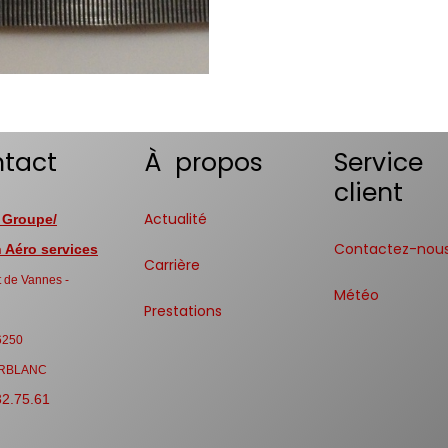
tact
À propos
Service
client
Actualité
 Groupe/
Contactez-nou
Aéro services
Carrière
 de Vannes -
Météo
Prestations
6250
RBLANC
32.75.61