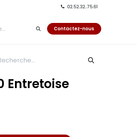
02.52.32..75.61
tion
Contactez-nous
0 Entretoise