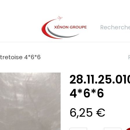
rs
Nous rejoindre
Demande de devis
Connexion
Réfec
ntretoise 4*6*6
28.11.25.01
4*6*6
6,25
€