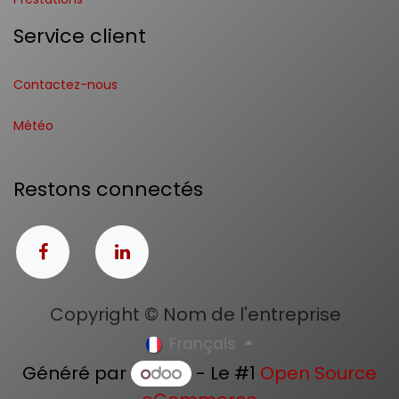
Service client
Contactez-nous
Météo
Restons connectés
Copyright © Nom de l'entreprise
Français
Généré par
- Le #1
Open Source