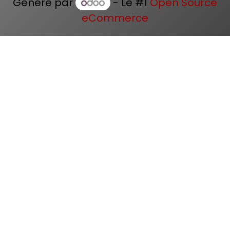
Généré par
- Le #1
Open Source
eCommerce