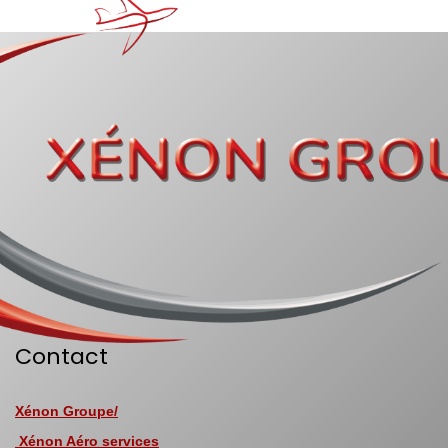
Contact
Xénon Groupe/
Xénon Aéro services