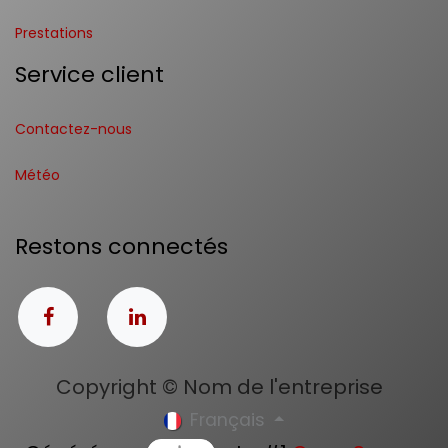
Prestations
Service client
Contactez-nous
Météo
Restons connectés
Copyright © Nom de l'entreprise
Français