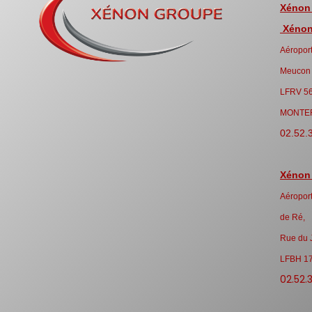
Xénon
Xénon 
Aéroport
Meucon
LFRV 5
MONTE
02.52.
Xénon
Aéroport
de Ré,
Rue du 
LFBH 1
02.52.