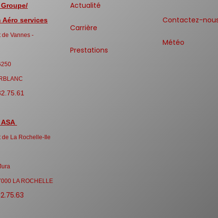
Actualité
 Groupe/
Contactez-nou
Aéro services
Carrière
 de Vannes -
Météo
Prestations
6250
RBLANC
32.75.61
 ASA
 de La Rochelle-Ile
Jura
7000 LA ROCHELLE
32.75.63