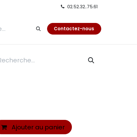
02.52.32..75.61
tion
Contactez-nous
Ajouter au panier