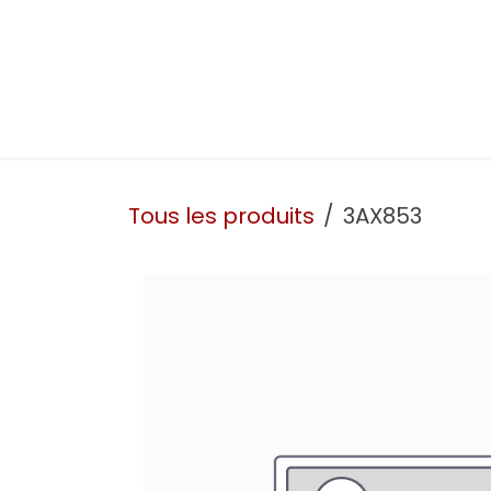
Se rendre au contenu
Présentation
Nos prestations
Nos atelie
Tous les produits
3AX853