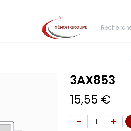
rs
Nous rejoindre
Demande de devis
Connexion
Réfec
3AX853
15,55
€