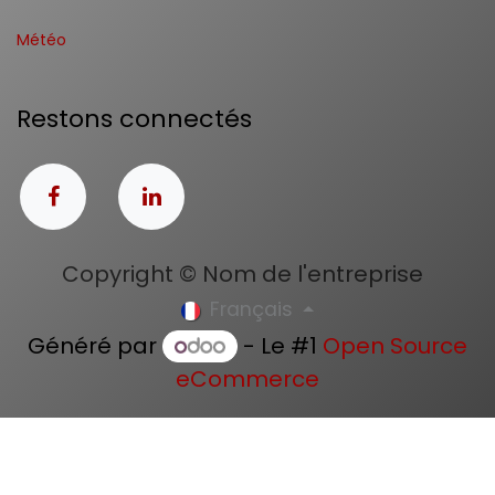
Météo
Restons connectés
Copyright © Nom de l'entreprise
Français
Généré par
- Le #1
Open Source
eCommerce