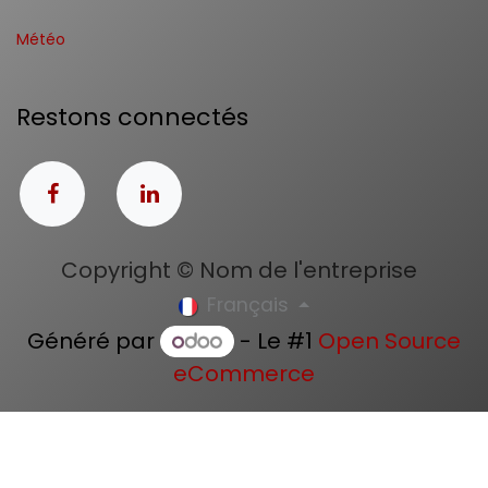
Météo
Restons connectés
Copyright © Nom de l'entreprise
Français
Généré par
- Le #1
Open Source
eCommerce