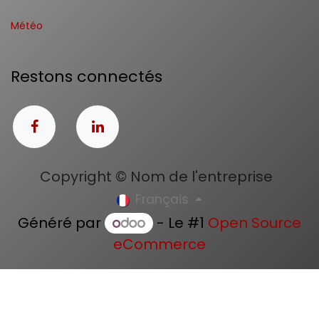
Météo
Restons connectés
Copyright © Nom de l'entreprise
Français
Généré par
- Le #1
Open Source
eCommerce