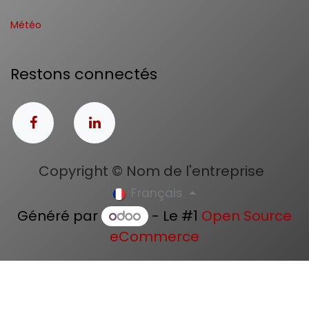
Météo
Restons connectés
Copyright © Nom de l'entreprise
Français
Généré par
- Le #1
Open Source
eCommerce