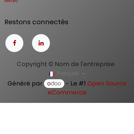
Météo
Restons connectés
Copyright © Nom de l'entreprise
Français
Généré par
- Le #1
Open Source
eCommerce