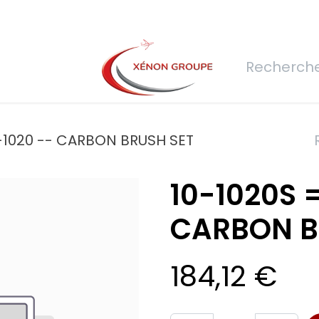
rs
Nous rejoindre
Demande de devis
Connexion
Réfec
0-1020 -- CARBON BRUSH SET
10-1020S =
CARBON B
184,12
€