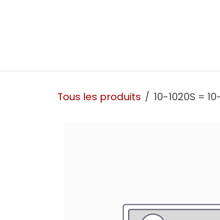
Se rendre au contenu
Présentation
Nos prestations
Nos atelie
Tous les produits
10-1020S = 1