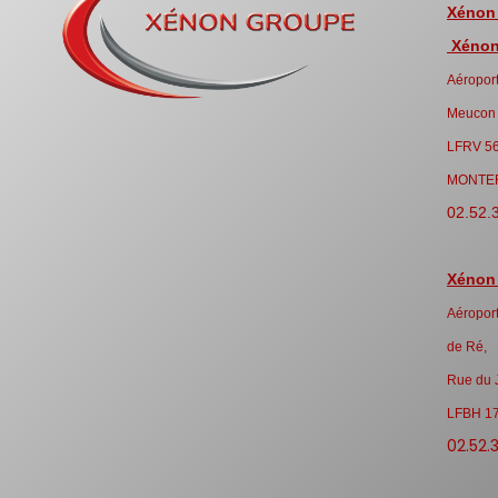
Xénon
Xénon 
Aéroport
Meucon
LFRV 5
MONTE
02.52.
Xénon
Aéroport
de Ré,
Rue du 
LFBH 1
02.52.