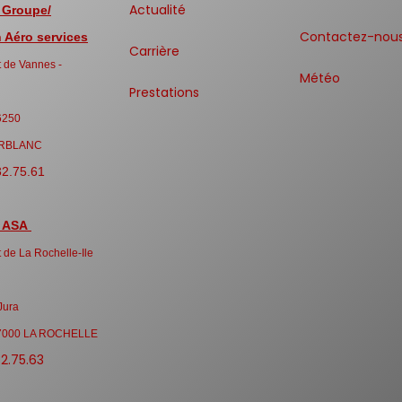
Actualité
 Groupe/
Contactez-nou
Aéro services
Carrière
 de Vannes -
Météo
Prestations
6250
RBLANC
32.75.61
 ASA
 de La Rochelle-Ile
Jura
7000 LA ROCHELLE
32.75.63