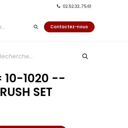
02.52.32..75.61
tion
Contactez-nous
 10-1020 --
RUSH SET