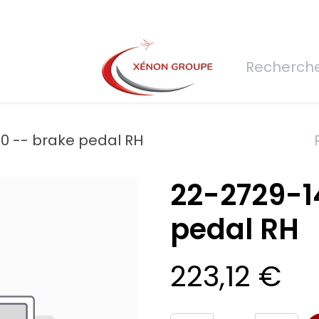
rs
Nous rejoindre
Demande de devis
Connexion
Réfec
0 -- brake pedal RH
22-2729-1
pedal RH
223,12
€