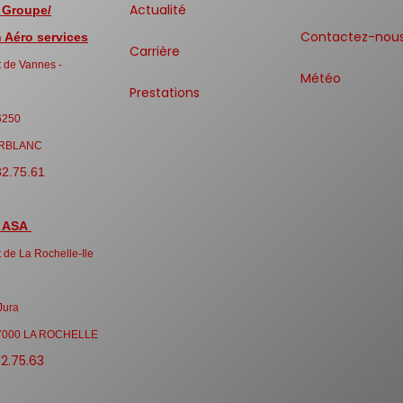
Actualité
 Groupe/
Contactez-nou
Aéro services
Carrière
 de Vannes -
Météo
Prestations
6250
RBLANC
32.75.61
 ASA
 de La Rochelle-Ile
Jura
7000 LA ROCHELLE
32.75.63