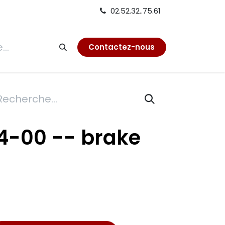
02.52.32..75.61
tion
Contactez-nous
4-00 -- brake