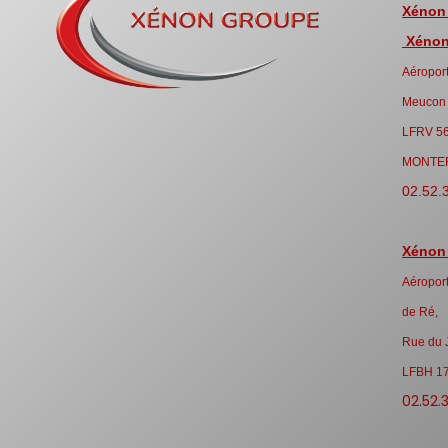
Xénon
Xénon 
Aéroport
Meucon
LFRV 5
MONTE
02.52.
Xénon
Aéroport
de Ré,
Rue du 
LFBH 1
02.52.