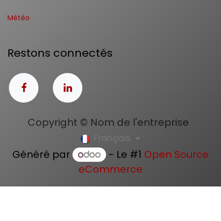
Météo
Restons connectés
Copyright © Nom de l'entreprise
Français
Généré par
- Le #1
Open Source
eCommerce