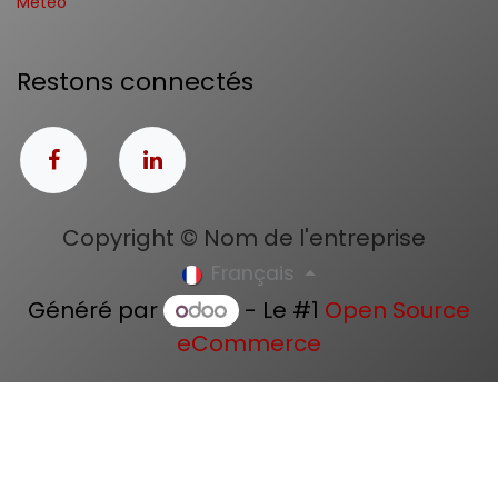
Météo
Restons connectés
Copyright © Nom de l'entreprise
Français
Généré par
- Le #1
Open Source
eCommerce