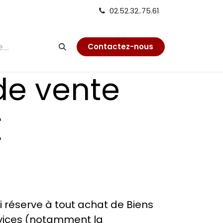
02.52.32..75.61
tion
Contactez-nous
de vente
E
i réserve à tout achat de Biens
rvices (notamment la