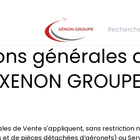
rs
Nous rejoindre
Demande de devis
Connexion
Réfec
ons générales 
XENON GROUP
es de Vente s'appliquent, sans restriction n
 et de pièces détachées d’aéronefs) ou Se