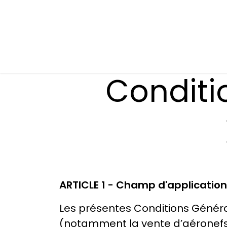
Se rendre au contenu
Présentation
Nos prestations
Nos atelie
Conditi
ARTICL​E 1 - Champ d'application
Les présentes Conditions Général
(notamment la vente d’aéronefs