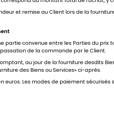
orrespond au montant total de l'achat, y co
ndeur et remise au Client lors de la fournitur
ment
artie convenue entre les Parties du prix to
passation de la commande par le Client.
omptant, au jour de la fourniture desdits Bie
ourniture des Biens ou Services» ci-après.
n euros. Les modes de paiement sécurisés sui