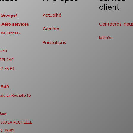
client
Actualité
 Groupe/
Contactez-nou
Aéro services
Carrière
 de Vannes -
Météo
Prestations
6250
RBLANC
32.75.61
 ASA
 de La Rochelle-Ile
Jura
7000 LA ROCHELLE
32.75.63