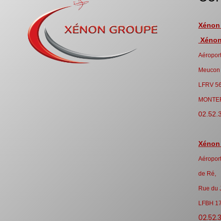
Xénon
Xénon 
Aéroport
Meucon
LFRV 5
MONTE
02.52.
Xénon
Aéroport
de Ré,
Rue du 
LFBH 1
02.52.