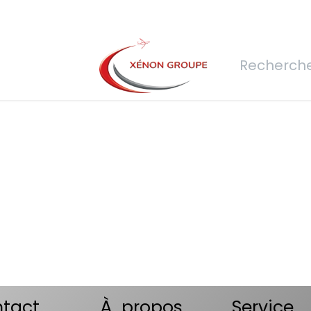
rs
Nous rejoindre
Demande de devis
Connexion
Réfec
tact
À propos
Service