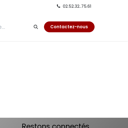
02.52.32..75.61
tion
Contactez-nous
Restons connectés