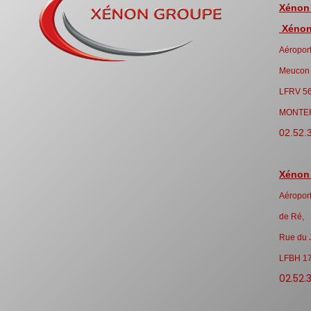
Xénon
Xénon 
Aéroport
Meucon
LFRV 5
MONTE
02.52.
Xénon
Aéroport
de Ré,
Rue du 
LFBH 1
02.52.