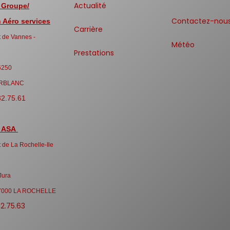
Actualité
 Groupe/
Contactez-nou
Aéro services
Carrière
 de Vannes -
Météo
Prestations
6250
RBLANC
32.75.61
 ASA
 de La Rochelle-Ile
Jura
7000 LA ROCHELLE
32.75.63