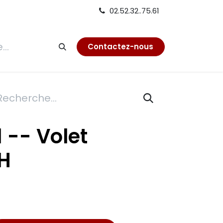
02.52.32..75.61
tion
Contactez-nous
1 -- Volet
LH