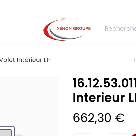
rs
Nous rejoindre
Demande de devis
Connexion
Réfec
 Volet Interieur LH
16.12.53.01
Interieur 
662,30
€