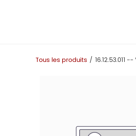
Se rendre au contenu
Présentation
Nos prestations
Nos atelie
Tous les produits
16.12.53.011 --