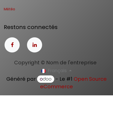
Météo
Restons connectés
Copyright © Nom de l'entreprise
Français
Généré par
- Le #1
Open Source
eCommerce