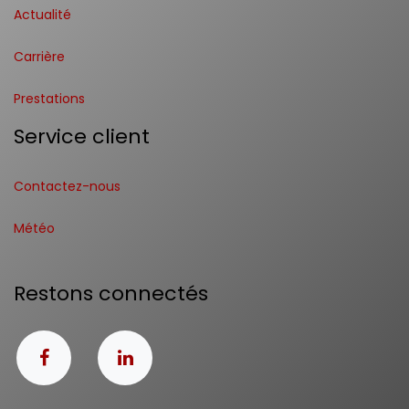
Actualité
Carrière
Prestations
Service client
Contactez-nous
Météo
Restons connectés