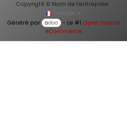
Copyright © Nom de l'entreprise
Français
Généré par
- Le #1
Open Source
eCommerce