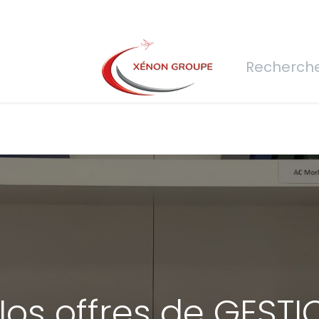
rs
Nous rejoindre
Demande de devis
Connexion
Réfec
Nos offres de GESTI