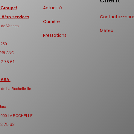
Actualité
 Groupe/
Contactez-nou
Aéro services
Carrière
 de Vannes -
Météo
Prestations
6250
RBLANC
32.75.61
 ASA
 de La Rochelle-Ile
Jura
7000 LA ROCHELLE
32.75.63