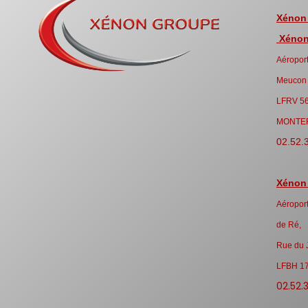
Xénon
Xénon 
Aéroport
Meucon
LFRV 5
MONTE
02.52.
Xénon
Aéroport
de Ré,
Rue du 
LFBH 1
02.52.