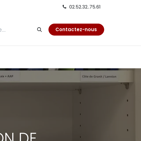
02.52.32..75.61
tion
Contactez-nous
ON DE