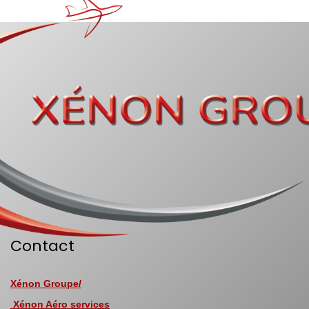
Contact
Xénon Groupe/
Xénon Aéro services