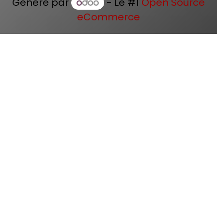
Généré par
- Le #1
Open Source
eCommerce