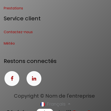
Prestations
Service client
Contactez-nous
Météo
Restons connectés
Copyright © Nom de l'entreprise
Français