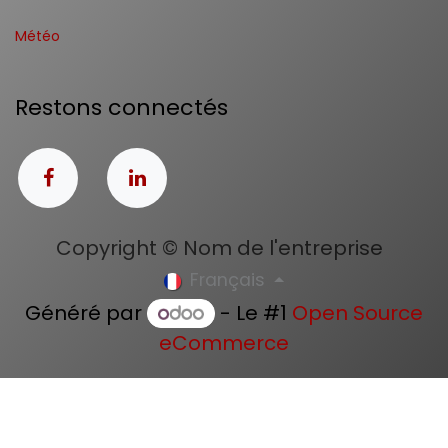
Météo
Restons connectés
Copyright © Nom de l'entreprise
Français
Généré par
- Le #1
Open Source
eCommerce