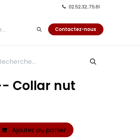
02.52.32..75.61
tion
Contactez-nous
- Collar nut
Ajouter au panier