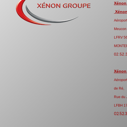
Xénon
Xénon 
Aéroport
Meucon
LFRV 5
MONTE
02.52.
Xénon
Aéroport
de Ré,
Rue du 
LFBH 1
02.52.