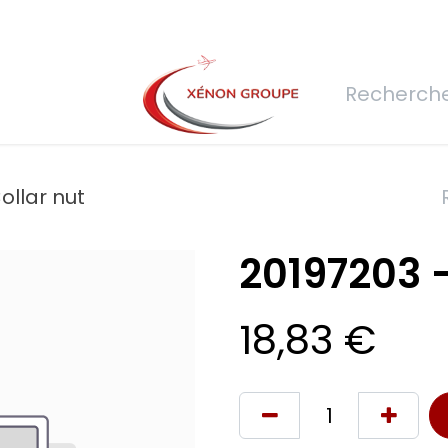
rs
Nous rejoindre
Demande de devis
Connexion
Réfec
ollar nut
20197203 -
18,83
€