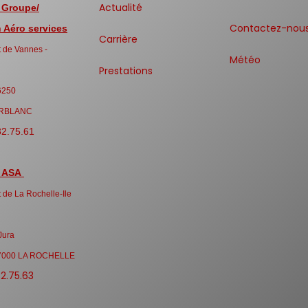
Actualité
 Groupe/
Contactez-nou
Aéro services
Carrière
 de Vannes -
Météo
Prestations
6250
RBLANC
32.75.61
 ASA
 de La Rochelle-Ile
Jura
7000 LA ROCHELLE
32.75.63