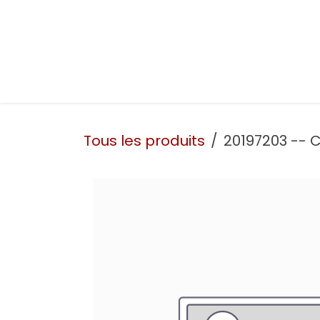
Se rendre au contenu
Présentation
Nos prestations
Nos atelie
Tous les produits
20197203 -- C