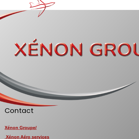
Contact
Xénon Groupe/
Xénon Aéro services