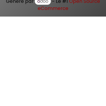
Généré par
- Le #1
Open Source
eCommerce