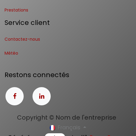
Prestations
Service client
Contactez-nous
Météo
Restons connectés
Copyright © Nom de l'entreprise
Français