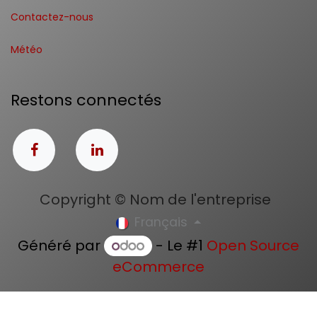
Contactez-nous
Météo
Restons connectés
Copyright © Nom de l'entreprise
Français
Généré par
- Le #1
Open Source
eCommerce