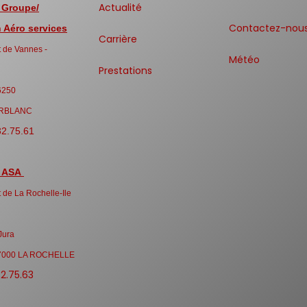
Actualité
 Groupe/
Contactez-nou
Aéro services
Carrière
 de Vannes -
Météo
Prestations
6250
RBLANC
32.75.61
 ASA
 de La Rochelle-Ile
Jura
7000 LA ROCHELLE
32.75.63