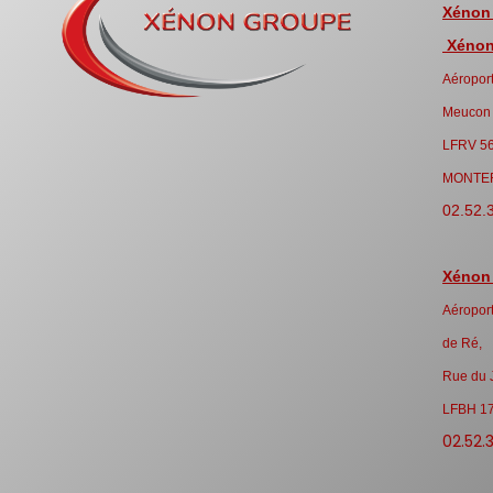
Xénon
Xénon 
Aéroport
Meucon
LFRV 5
MONTE
02.52.
Xénon
Aéroport
de Ré,
Rue du 
LFBH 1
02.52.