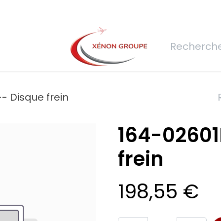
rs
Nous rejoindre
Demande de devis
Connexion
Réfec
- Disque frein
164-02601
frein
198,55
€