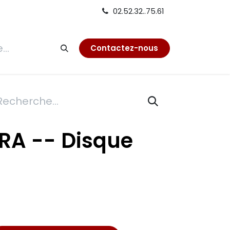
02.52.32..75.61
tion
Contactez-nous
RA -- Disque