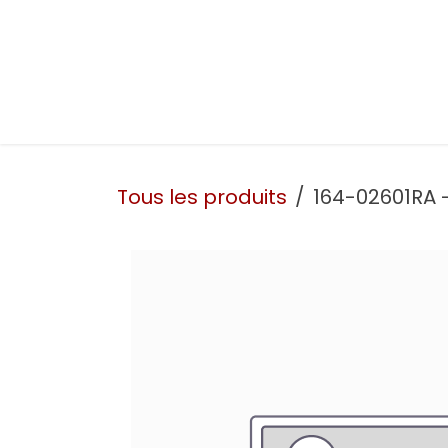
Se rendre au contenu
Présentation
Nos prestations
Nos atelie
Tous les produits
164-02601RA -