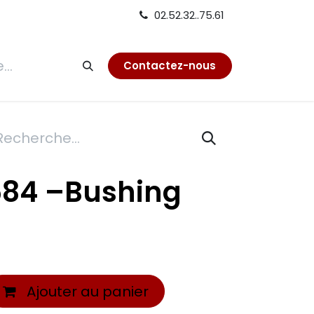
02.52.32..75.61
tion
Contactez-nous
584 –Bushing
Ajouter au panier