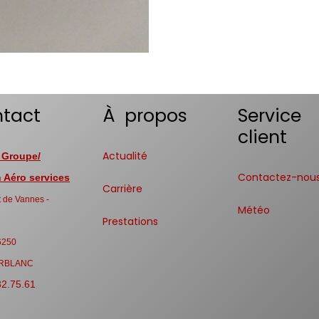
tact
À propos
Service
client
Actualité
 Groupe/
Contactez-nou
Aéro services
Carrière
 de Vannes -
Météo
Prestations
6250
RBLANC
32.75.61