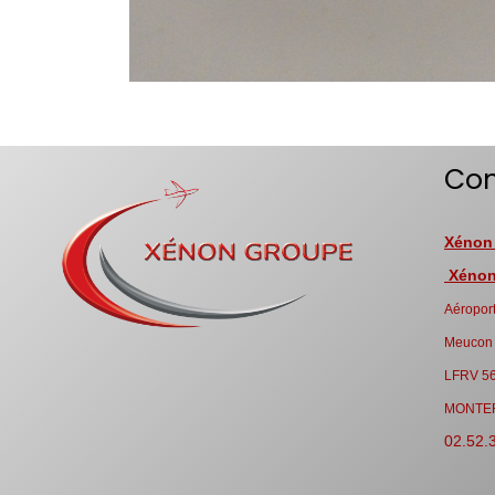
Con
Xénon
Xénon 
Aéroport
Meucon
LFRV 5
MONTE
02.52.