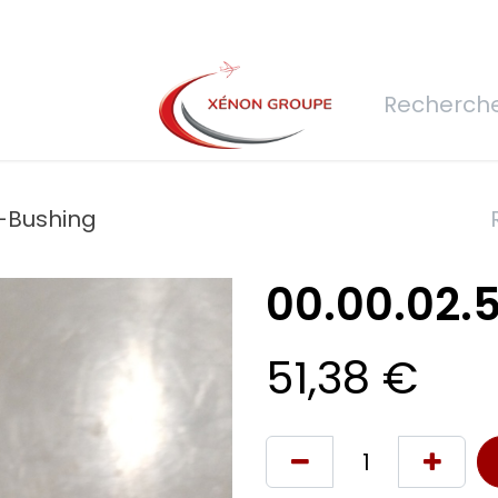
rs
Nous rejoindre
Demande de devis
Connexion
Réfec
 –Bushing
00.00.02.
51,38
€