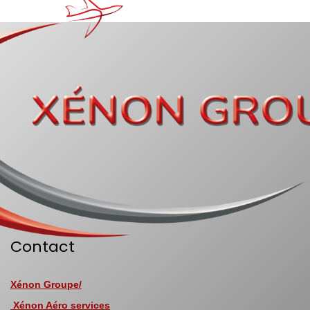
Contact
Xénon Groupe/
Xénon Aéro services