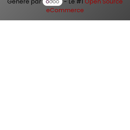
Généré par
- Le #1
Open Source
eCommerce