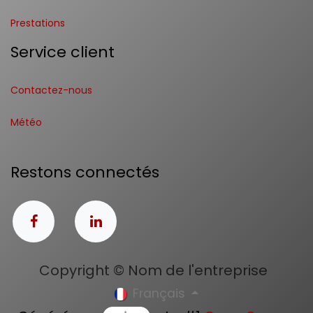
Prestations
Service client
Contactez-nous
Météo
Restons connectés
Copyright © Nom de l'entreprise
Français