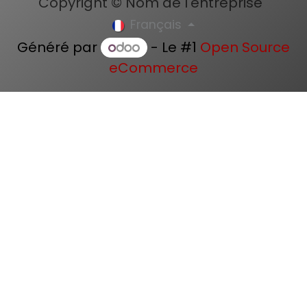
Copyright © Nom de l'entreprise
Français
Généré par
- Le #1
Open Source
eCommerce