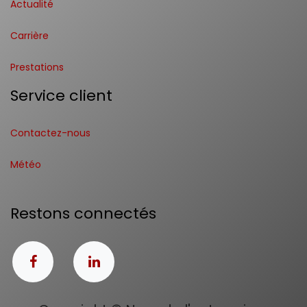
Actualité
Carrière
Prestations
Service client
Contactez-nous
Météo
Restons connectés