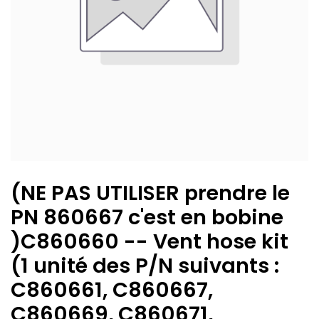
(NE PAS UTILISER prendre le
PN 860667 c'est en bobine
)C860660 -- Vent hose kit
(1 unité des P/N suivants :
C860661, C860667,
C860669, C860671,