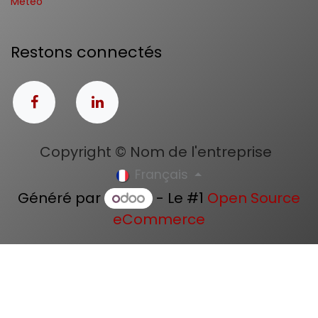
Météo
Restons connectés
Copyright © Nom de l'entreprise
Français
Généré par
- Le #1
Open Source
eCommerce