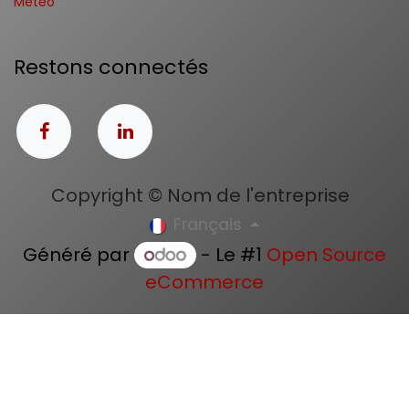
Météo
Restons connectés
Copyright © Nom de l'entreprise
Français
Généré par
- Le #1
Open Source
eCommerce