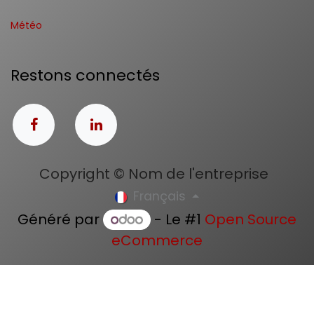
Météo
Restons connectés
Copyright © Nom de l'entreprise
Français
Généré par
- Le #1
Open Source
eCommerce