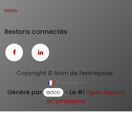
Météo
Restons connectés
Copyright © Nom de l'entreprise
Français
Généré par
- Le #1
Open Source
eCommerce