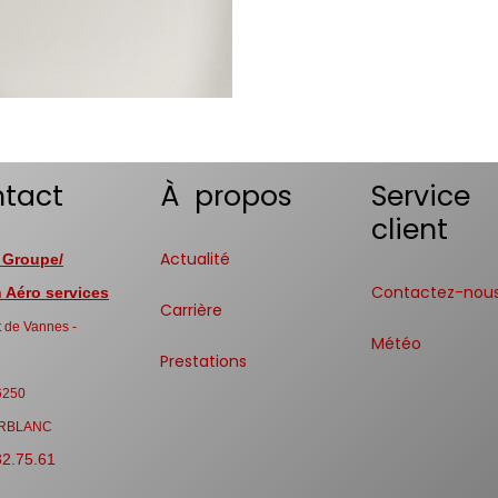
tact
À propos
Service
client
Actualité
 Groupe/
Contactez-nou
Aéro services
Carrière
 de Vannes -
Météo
Prestations
6250
RBLANC
32.75.61