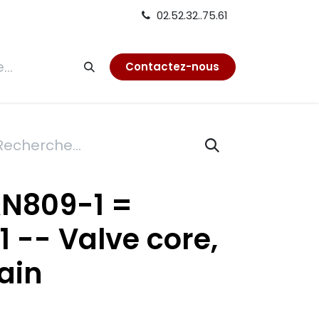
02.52.32..75.61
tion
Contactez-nous
AN809-1 =
21 -- Valve core,
ain