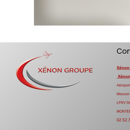
Con
Xénon
Xénon 
Aéroport
Meucon
LFRV 5
MONTE
02.52.