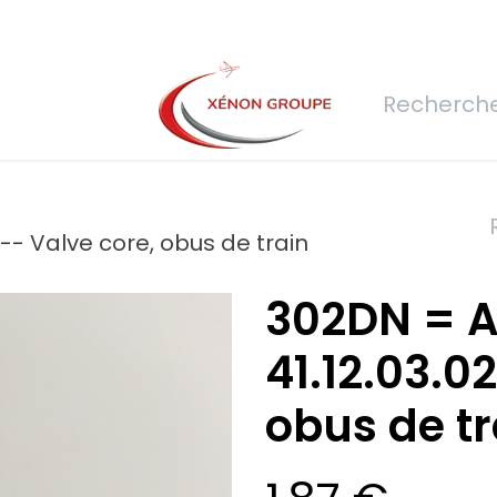
rs
Nous rejoindre
Demande de devis
Connexion
Réfec
 -- Valve core, obus de train
302DN = 
41.12.03.0
obus de tr