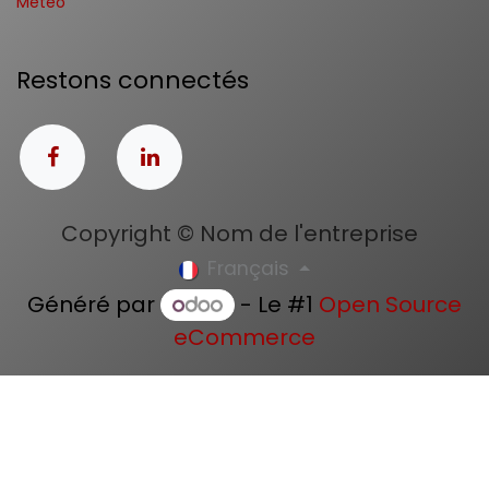
Météo
Restons connectés
Copyright © Nom de l'entreprise
Français
Généré par
- Le #1
Open Source
eCommerce