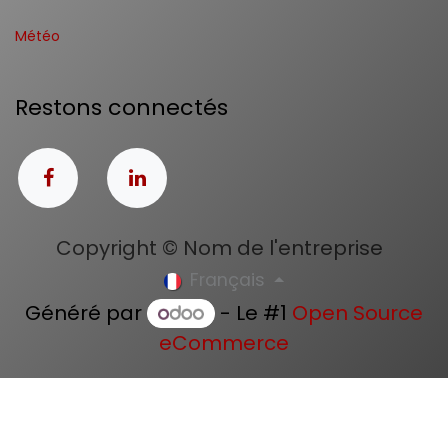
Météo
Restons connectés
Copyright © Nom de l'entreprise
Français
Généré par
- Le #1
Open Source
eCommerce