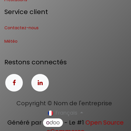
Service client
Contactez-nous
Météo
Restons connectés
Copyright © Nom de l'entreprise
Français
Généré par
- Le #1
Open Source