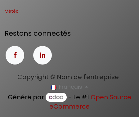
Météo
Restons connectés
Copyright © Nom de l'entreprise
Français
Généré par
- Le #1
Open Source
eCommerce