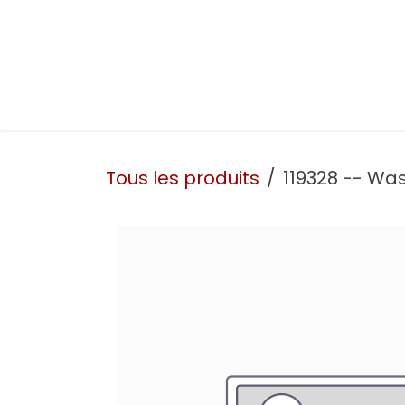
Se rendre au contenu
Présentation
Nos prestations
Nos atelie
Tous les produits
119328 -- Wa