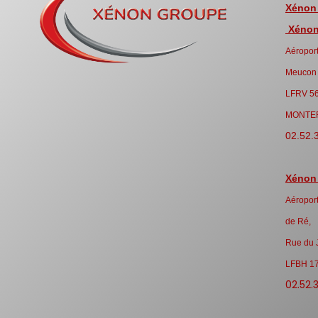
Xénon
Xénon 
Aéroport
Meucon
LFRV 5
MONTE
02.52.
Xénon
Aéroport
de Ré,
Rue du 
LFBH 1
02.52.