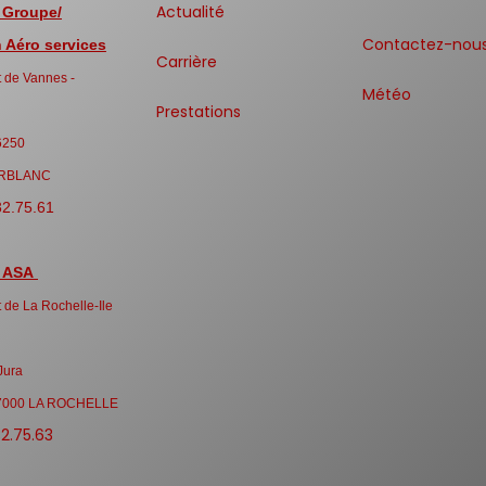
Actualité
 Groupe/
Contactez-nou
Aéro services
Carrière
 de Vannes -
Météo
Prestations
6250
RBLANC
32.75.61
 ASA
 de La Rochelle-Ile
Jura
7000 LA ROCHELLE
32.75.63