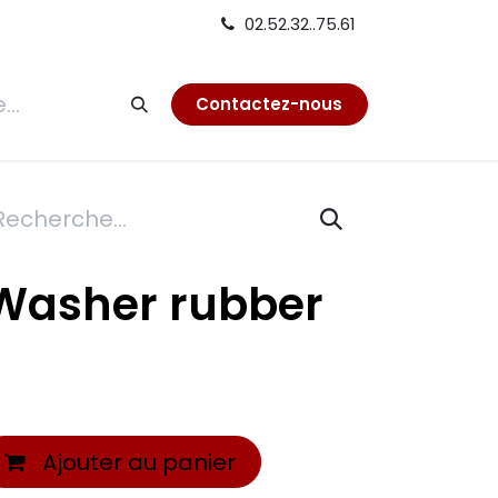
02.52.32..75.61
tion
Contactez-nous
 Washer rubber
Ajouter au panier