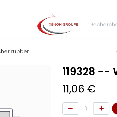
rs
Nous rejoindre
Demande de devis
Connexion
Réfec
sher rubber
119328 --
11,06
€