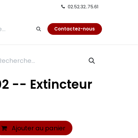
02.52.32..75.61
tion
Contactez-nous
2 -- Extincteur
Ajouter au panier