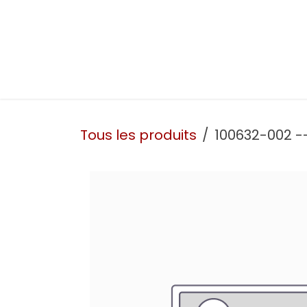
Se rendre au contenu
Présentation
Nos prestations
Nos atelie
Tous les produits
100632-002 --