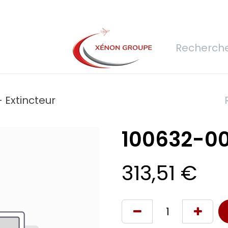
rs
Nous rejoindre
Demande de devis
Connexion
Réfec
 Extincteur
100632-00
313,51
€