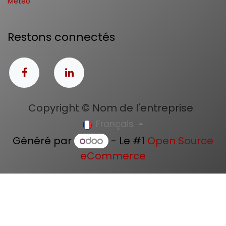
Météo
Restons connectés
Copyright © Nom de l'entreprise
Français
Généré par
- Le #1
Open Source
eCommerce