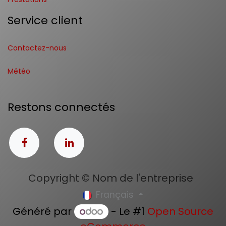
Service client
Contactez-nous
Météo
Restons connectés
Copyright © Nom de l'entreprise
Français
Généré par
- Le #1
Open Source